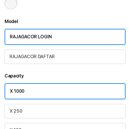
Model
RAJAGACOR LOGIN
RAJAGACOR DAFTAR
Capacity
X 1000
X 250