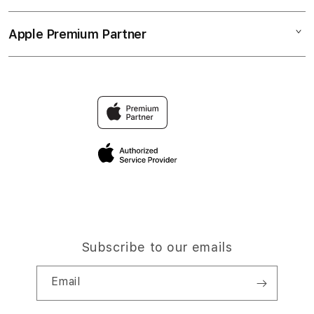
LINK ALTERNATIF RAJAGACOR
Collection & Delivery
Elush Service Provider
LINK SLOT RAJAGACOR
Apple Premium Partner
About Us
Returns & Exchanges
Financing Options
LINK APK RAJAGACOR
Find an iStudio near you
Contact Us
Trade-in
Why Shop at iStudio
FAQ
Traveller’s Reservation
Elush Corporate Website
Privacy Policy
Site Terms of Use
Subscribe to our emails
Email