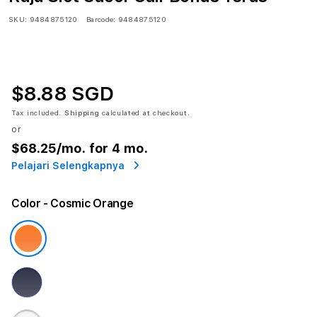
SKU:
9484875120
Barcode:
9484875120
$8.88 SGD
Tax included.
Shipping
calculated at checkout.
or
$68.25
/mo. for 4 mo.
Pelajari Selengkapnya
Color
- Cosmic Orange