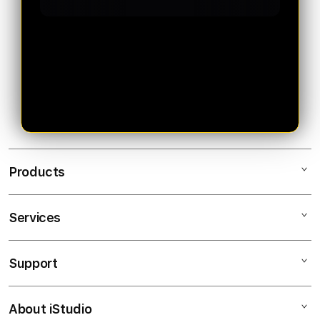
Products
Services
RAJAGACOR
RAJAGACOR LOGIN
Support
AppleCare+
RAJAGACOR DAFTAR
Corporate
RAJAGACOR APK
About iStudio
My Account
Slot Online