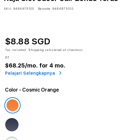
SKU:
9484875120
Barcode:
9484875120
$8.88 SGD
Tax included.
Shipping
calculated at checkout.
or
$68.25
/mo. for 4 mo.
Pelajari Selengkapnya
Color
- Cosmic Orange