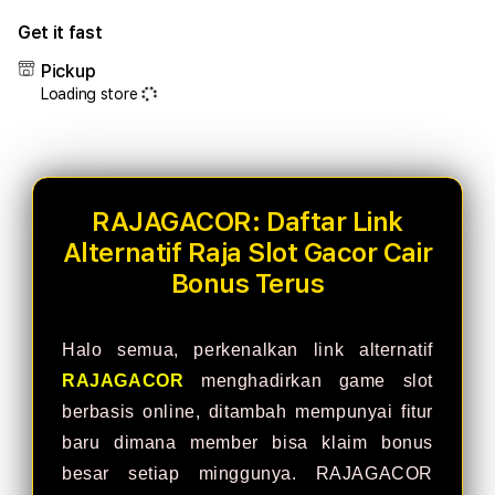
for
for
Get it fast
RAJAGACOR
RAJ
|
|
Pickup
Panduan
Pand
Loading store
Menjelajahi
Menje
Keindahan
Kein
Fumon-
Fumo
en
en
dari
dari
RAJAGACOR: Daftar Link
Sudut
Sudu
Berbeda
Berb
Alternatif Raja Slot Gacor Cair
Bonus Terus
Halo semua, perkenalkan link alternatif
RAJAGACOR
menghadirkan game slot
berbasis online, ditambah mempunyai fitur
baru dimana member bisa klaim bonus
besar setiap minggunya. RAJAGACOR