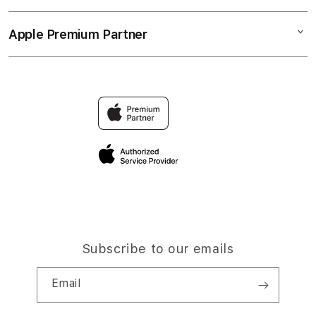
LINK ALTERNATIF RAJAGACOR
Collection & Delivery
Elush Service Provider
LINK SLOT RAJAGACOR
Apple Premium Partner
About Us
Returns & Exchanges
Financing Options
LINK APK RAJAGACOR
Find an iStudio near you
Contact Us
Trade-in
Why Shop at iStudio
FAQ
Traveller’s Reservation
Elush Corporate Website
Privacy Policy
Site Terms of Use
Subscribe to our emails
Email