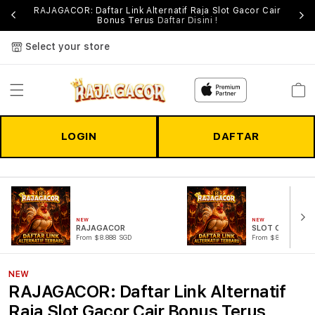
RAJAGACOR: Daftar Link Alternatif Raja Slot Gacor Cair
Bonus Terus
Daftar Disini !
Select your store
Cart
LOGIN
DAFTAR
NEW
NEW
RAJAGACOR
SLOT ONLINE
From $8.888 SGD
From $807.77 SGD
NEW
RAJAGACOR: Daftar Link Alternatif
Raja Slot Gacor Cair Bonus Terus