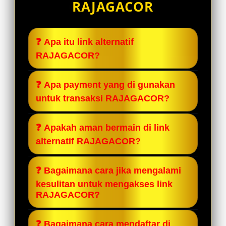
RAJAGACOR
❓ Apa itu link alternatif
RAJAGACOR?
RAJAGACOR adalah link alternatif
❓ Apa payment yang di gunakan
login penyedia game slot online
untuk transaksi RAJAGACOR?
dengan bonus new member langkah
awal untuk mendapatkan jackpot
RAJAGACOR menyediakan payment
❓ Apakah aman bermain di link
besar garansi uang kembali setiap
BANK, E-WALLET dan QRIS terlengkap
alternatif RAJAGACOR?
harinya.
yang bisa digunakan untuk transaksi.
Pasti aman main di RAJAGACOR login
❓ Bagaimana cara jika mengalami
karena situ ini sudah terlisensi slot
kesulitan untuk mengakses link
internasional, jadi untuk data dan
RAJAGACOR?
transaksi kita jaga 24 jam tanpa
Member dapat langsung
henti.
❓ Bagaimana cara mendaftar di