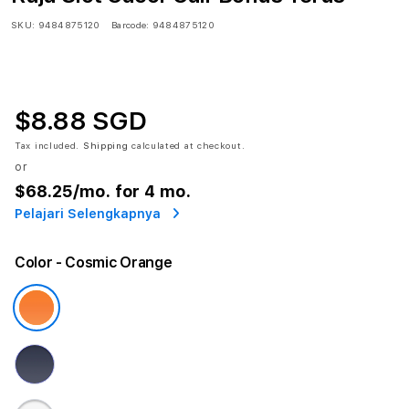
SKU:
9484875120
Barcode:
9484875120
$8.88 SGD
Tax included.
Shipping
calculated at checkout.
or
$68.25
/mo. for 4 mo.
Pelajari Selengkapnya
Color
- Cosmic Orange