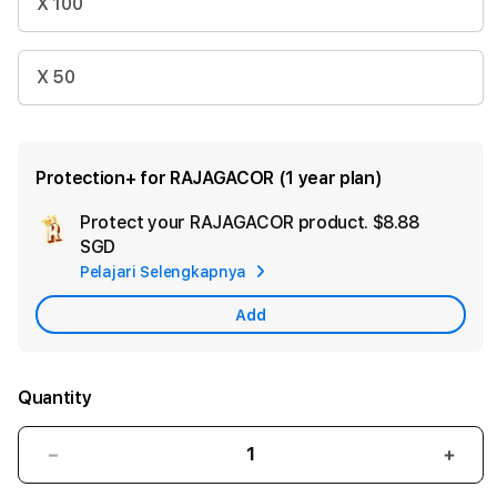
X 100
X 50
Protection+ for RAJAGACOR (1 year plan)
Protect your RAJAGACOR product.
$8.88
Ad
SGD
App
Pelajari Selengkapnya
Car
Add
Quantity
Decrease
Incr
quantity
quant