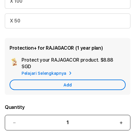
X 100
X 50
Protection+ for RAJAGACOR (1 year plan)
Protect your RAJAGACOR product.
$8.88
Ad
SGD
App
Pelajari Selengkapnya
Car
Add
Quantity
Decrease
Incr
quantity
quant