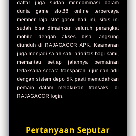
daftar juga sudah mendominasi dalam
dunia game slot88 online terpercaya
member raja slot gacor hari ini, situs ini
sudah bisa dimainkan seluruh perangkat
mobile dengan akses bisa langsung
diunduh di RAJAGACOR APK. Keamanan
juga menjadi salah satu prioritas bagi kami,
memantau setiap jalannya permainan
terlaksana secara transparan jujur dan adil
dengan sistem depo 5K pasti memudahkan
pemain dalam melakukan transaksi di
RAJAGACOR login.
Pertanyaan Seputar