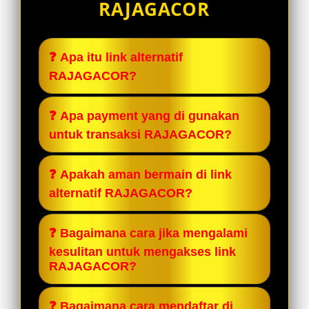
RAJAGACOR
❓ Apa itu link alternatif
RAJAGACOR?
RAJAGACOR adalah link alternatif
❓ Apa payment yang di gunakan
login penyedia game slot online
untuk transaksi RAJAGACOR?
dengan bonus new member langkah
awal untuk mendapatkan jackpot
RAJAGACOR menyediakan payment
❓ Apakah aman bermain di link
besar garansi uang kembali setiap
BANK, E-WALLET dan QRIS terlengkap
alternatif RAJAGACOR?
harinya.
yang bisa digunakan untuk transaksi.
Pasti aman main di RAJAGACOR login
❓ Bagaimana cara jika mengalami
karena situ ini sudah terlisensi slot
kesulitan untuk mengakses link
internasional, jadi untuk data dan
RAJAGACOR?
transaksi kita jaga 24 jam tanpa
Member dapat langsung
henti.
❓ Bagaimana cara mendaftar di