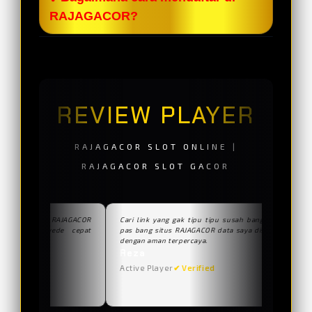
menghubungi layanan customer
RAJAGACOR?
service yang tersedia 24 jam di link
alternatif RAJAGACOR resmi untuk
Pengguna dapat melakukan
mendapatkan bantuan dan sudah
pendaftaran dengan mengisi
professional.
formulir yang tersedia di situs resmi
daftar RAJAGACOR, lalu mengikuti
REVIEW PLAYER
langkah verifikasi yang diminta.
RAJAGACOR SLOT ONLINE |
RAJAGACOR SLOT GACOR
alternatif RAJAGACOR
Cari link yang gak tipu tipu susah banget jadi
RAJ
ikasih wede cepat
pas bang situs RAJAGACOR data saya disimpan
yan
dengan aman terpercaya.
bos
Reza
Ra
Active Player
✔ Verified
Re