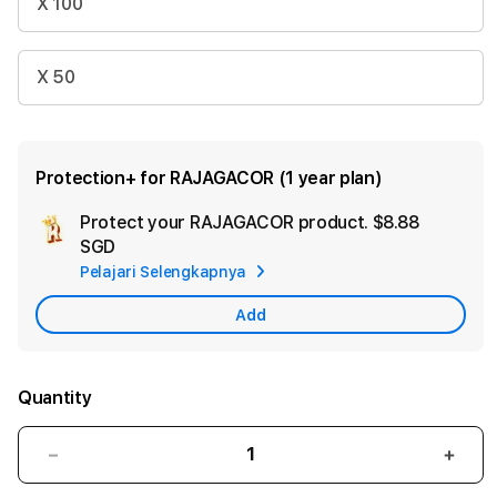
X 100
X 50
Protection+ for RAJAGACOR (1 year plan)
Protect your RAJAGACOR product.
$8.88
Ad
SGD
App
Pelajari Selengkapnya
Car
Add
Quantity
Decrease
Incr
quantity
quant