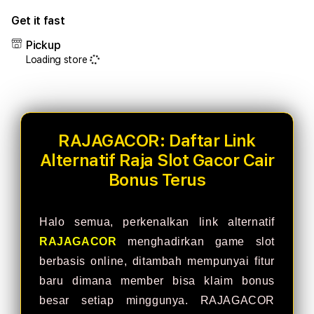
for
for
Get it fast
RAJAGACOR
RAJ
|
|
Pickup
Panduan
Pand
Loading store
Menjelajahi
Menje
Keindahan
Kein
Fumon-
Fumo
en
en
dari
dari
RAJAGACOR: Daftar Link
Sudut
Sudu
Berbeda
Berb
Alternatif Raja Slot Gacor Cair
Bonus Terus
Halo semua, perkenalkan link alternatif
RAJAGACOR
menghadirkan game slot
berbasis online, ditambah mempunyai fitur
baru dimana member bisa klaim bonus
besar setiap minggunya. RAJAGACOR