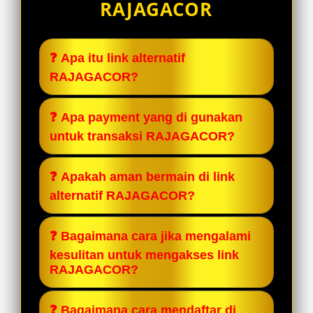
RAJAGACOR
❓ Apa itu link alternatif
RAJAGACOR?
RAJAGACOR adalah link alternatif
❓ Apa payment yang di gunakan
login penyedia game slot online
untuk transaksi RAJAGACOR?
dengan bonus new member langkah
awal untuk mendapatkan jackpot
RAJAGACOR menyediakan payment
❓ Apakah aman bermain di link
besar garansi uang kembali setiap
BANK, E-WALLET dan QRIS terlengkap
alternatif RAJAGACOR?
harinya.
yang bisa digunakan untuk transaksi.
Pasti aman main di RAJAGACOR login
❓ Bagaimana cara jika mengalami
karena situ ini sudah terlisensi slot
kesulitan untuk mengakses link
internasional, jadi untuk data dan
RAJAGACOR?
transaksi kita jaga 24 jam tanpa
Member dapat langsung
henti.
❓ Bagaimana cara mendaftar di