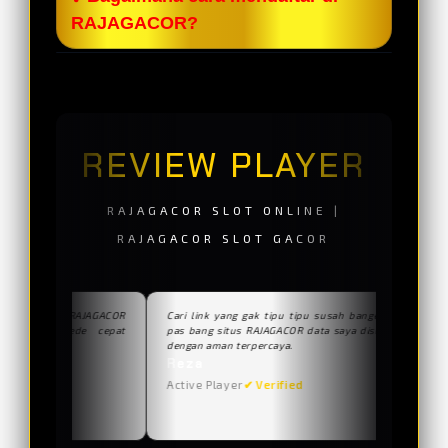
menghubungi layanan customer
RAJAGACOR?
service yang tersedia 24 jam di link
alternatif RAJAGACOR resmi untuk
Pengguna dapat melakukan
mendapatkan bantuan dan sudah
pendaftaran dengan mengisi
professional.
formulir yang tersedia di situs resmi
daftar RAJAGACOR, lalu mengikuti
REVIEW PLAYER
langkah verifikasi yang diminta.
RAJAGACOR SLOT ONLINE |
RAJAGACOR SLOT GACOR
lternatif RAJAGACOR
Cari link yang gak tipu tipu susah banget jadi
RAJA
ikasih wede cepat
pas bang situs RAJAGACOR data saya disimpan
yang
dengan aman terpercaya.
bosa
Reza
Ra
Active Player
✔ Verified
Reg