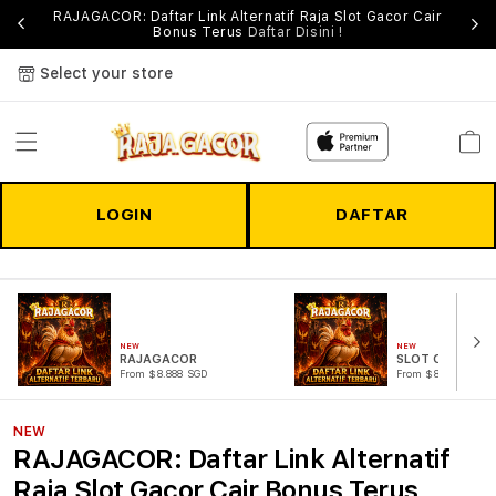
RAJAGACOR: Daftar Link Alternatif Raja Slot Gacor Cair
Bonus Terus
Daftar Disini !
Select your store
Cart
LOGIN
DAFTAR
NEW
NEW
RAJAGACOR
SLOT ONLINE
From $8.888 SGD
From $807.77 SGD
NEW
RAJAGACOR: Daftar Link Alternatif
Raja Slot Gacor Cair Bonus Terus