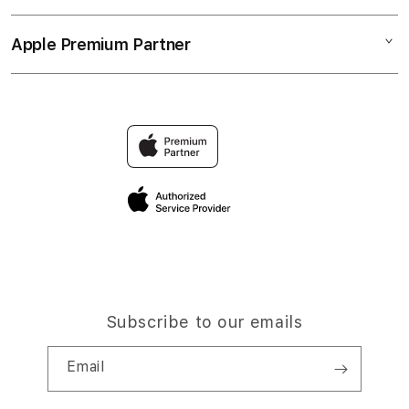
LINK ALTERNATIF RAJAGACOR
Collection & Delivery
Elush Service Provider
LINK SLOT RAJAGACOR
Apple Premium Partner
About Us
Returns & Exchanges
Financing Options
LINK APK RAJAGACOR
Find an iStudio near you
Contact Us
Trade-in
Why Shop at iStudio
FAQ
Traveller’s Reservation
Elush Corporate Website
Privacy Policy
Site Terms of Use
Subscribe to our emails
Email