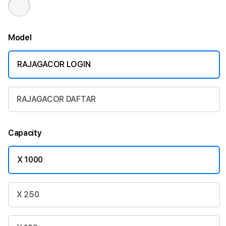
Model
RAJAGACOR LOGIN
RAJAGACOR DAFTAR
Capacity
X 1000
X 250