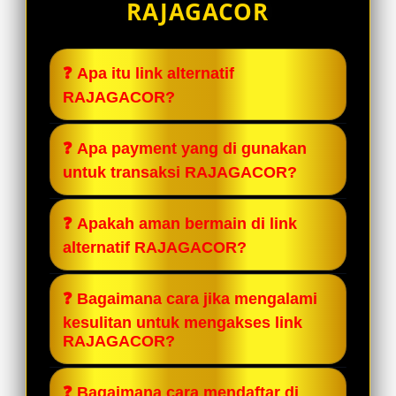
RAJAGACOR
❓ Apa itu link alternatif
RAJAGACOR?
RAJAGACOR adalah link alternatif
❓ Apa payment yang di gunakan
login penyedia game slot online
untuk transaksi RAJAGACOR?
dengan bonus new member langkah
awal untuk mendapatkan jackpot
RAJAGACOR menyediakan payment
❓ Apakah aman bermain di link
besar garansi uang kembali setiap
BANK, E-WALLET dan QRIS terlengkap
alternatif RAJAGACOR?
harinya.
yang bisa digunakan untuk transaksi.
Pasti aman main di RAJAGACOR login
❓ Bagaimana cara jika mengalami
karena situ ini sudah terlisensi slot
kesulitan untuk mengakses link
internasional, jadi untuk data dan
RAJAGACOR?
transaksi kita jaga 24 jam tanpa
Member dapat langsung
henti.
❓ Bagaimana cara mendaftar di