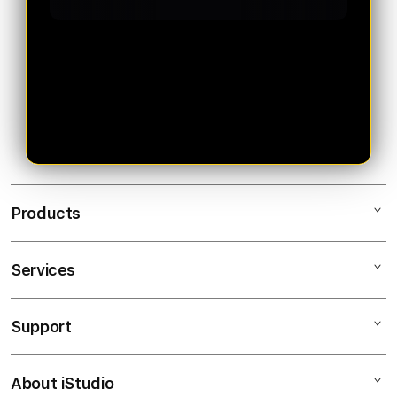
Products
Services
RAJAGACOR
RAJAGACOR LOGIN
Support
AppleCare+
RAJAGACOR DAFTAR
Corporate
RAJAGACOR APK
About iStudio
My Account
Slot Online