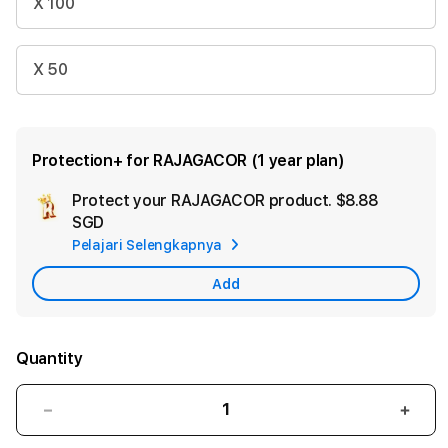
X 100
X 50
Protection+ for RAJAGACOR (1 year plan)
Protect your RAJAGACOR product.
$8.88
Ad
SGD
App
Pelajari Selengkapnya
Car
Add
Quantity
Decrease
Incr
quantity
quant