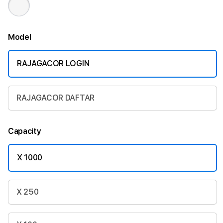
Model
RAJAGACOR LOGIN
RAJAGACOR DAFTAR
Capacity
X 1000
X 250