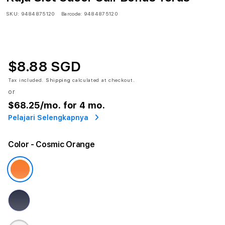
SKU:
9484875120
Barcode:
9484875120
$8.88 SGD
Tax included.
Shipping
calculated at checkout.
or
$68.25
/mo. for 4 mo.
Pelajari Selengkapnya
Color
- Cosmic Orange