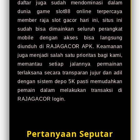
daftar juga sudah mendominasi dalam
dunia game slot88 online terpercaya
member raja slot gacor hari ini, situs ini
sudah bisa dimainkan seluruh perangkat
mobile dengan akses bisa langsung
diunduh di RAJAGACOR APK. Keamanan
juga menjadi salah satu prioritas bagi kami,
memantau setiap jalannya permainan
terlaksana secara transparan jujur dan adil
dengan sistem depo 5K pasti memudahkan
pemain dalam melakukan transaksi di
RAJAGACOR login.
Pertanyaan Seputar