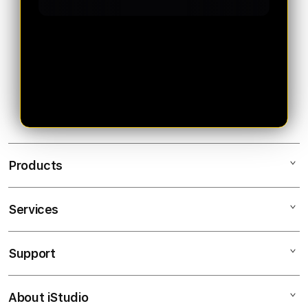
Products
Services
RAJAGACOR
RAJAGACOR LOGIN
Support
AppleCare+
RAJAGACOR DAFTAR
Corporate
RAJAGACOR APK
About iStudio
My Account
Slot Online