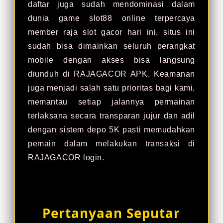
daftar juga sudah mendominasi dalam
dunia game slot88 online terpercaya
member raja slot gacor hari ini, situs ini
sudah bisa dimainkan seluruh perangkat
mobile dengan akses bisa langsung
diunduh di RAJAGACOR APK. Keamanan
juga menjadi salah satu prioritas bagi kami,
memantau setiap jalannya permainan
terlaksana secara transparan jujur dan adil
dengan sistem depo 5K pasti memudahkan
pemain dalam melakukan transaksi di
RAJAGACOR login.
Pertanyaan Seputar