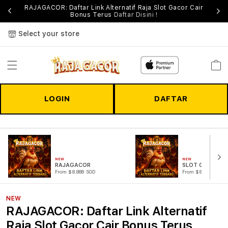
RAJAGACOR: Daftar Link Alternatif Raja Slot Gacor Cair
Bonus Terus
Daftar Disini !
Select your store
Cart
LOGIN
DAFTAR
NEW
NEW
RAJAGACOR
SLOT ONLINE
From $8.888 SGD
From $807.77 SGD
NEW
RAJAGACOR: Daftar Link Alternatif
Raja Slot Gacor Cair Bonus Terus