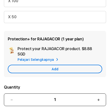
X 100
X 50
Protection+ for RAJAGACOR (1 year plan)
Protect your RAJAGACOR product.
$8.88
Ad
SGD
App
Pelajari Selengkapnya
Car
Add
Quantity
Decrease
Incr
quantity
quant