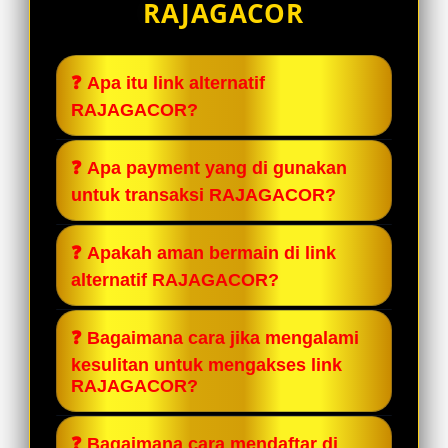
RAJAGACOR
❓ Apa itu link alternatif
RAJAGACOR?
RAJAGACOR adalah link alternatif
❓ Apa payment yang di gunakan
login penyedia game slot online
untuk transaksi RAJAGACOR?
dengan bonus new member langkah
awal untuk mendapatkan jackpot
RAJAGACOR menyediakan payment
❓ Apakah aman bermain di link
besar garansi uang kembali setiap
BANK, E-WALLET dan QRIS terlengkap
alternatif RAJAGACOR?
harinya.
yang bisa digunakan untuk transaksi.
Pasti aman main di RAJAGACOR login
❓ Bagaimana cara jika mengalami
karena situ ini sudah terlisensi slot
kesulitan untuk mengakses link
internasional, jadi untuk data dan
RAJAGACOR?
transaksi kita jaga 24 jam tanpa
Member dapat langsung
henti.
❓ Bagaimana cara mendaftar di