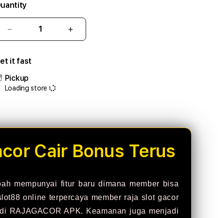
uantity
Decrease
Increase
quantity
quantity
for
for
et it fast
RAJAGACOR
RAJAGACOR
|
|
Pickup
Panduan
Panduan
Loading store
Menjelajahi
Menjelajahi
Keindahan
Keindahan
Fumon-
Fumon-
en
en
dari
dari
acor Cair Bonus Terus
Sudut
Sudut
Berbeda
Berbeda
mbah mempunyai fitur baru dimana member bisa
t88 online terpercaya member raja slot gacor
nduh di RAJAGACOR APK. Keamanan juga menjadi