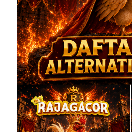
Open
media
1
in
modal