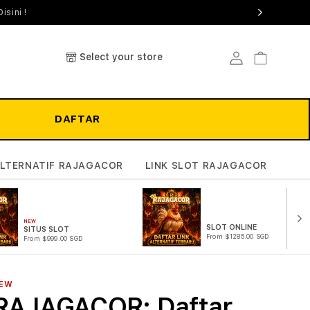
isini !
Select your store
Log in
Cart
DAFTAR
ALTERNATIF RAJAGACOR
LINK SLOT RAJAGACOR
NEW
SLOT ONLINE
SITUS SLOT
From $1285.00 SGD
From $999.00 SGD
EW
RAJAGACOR: Daftar