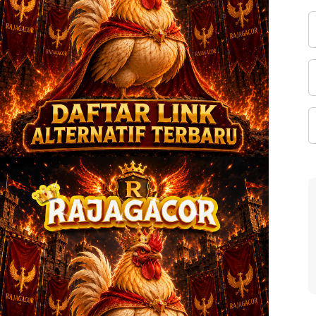
Open
media
3
in
modal