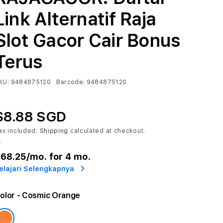
Link Alternatif Raja
Slot Gacor Cair Bonus
Terus
KU:
9484875120
Barcode:
9484875120
$8.88 SGD
ax included.
Shipping
calculated at checkout.
r
68.25
/mo. for 4 mo.
elajari Selengkapnya
olor
- Cosmic Orange