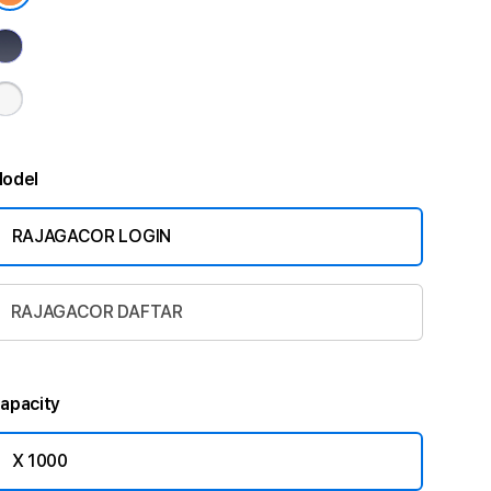
odel
RAJAGACOR LOGIN
RAJAGACOR DAFTAR
apacity
X 1000