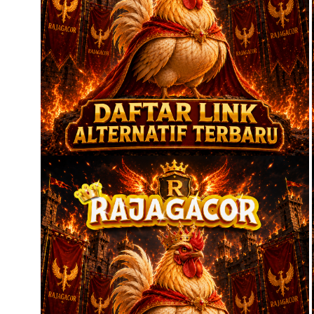
Open
media
2
in
modal