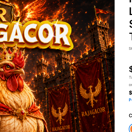
S
T
o
$
P
C