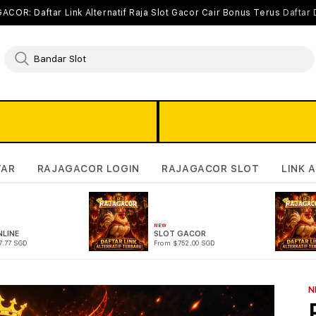
ACOR: Daftar Link Alternatif Raja Slot Gacor Cair Bonus Terus
Daftar D
TAR
RAJAGACOR LOGIN
RAJAGACOR SLOT
LINK 
NEW
NLINE
SLOT GACOR
7.77 SGD
From $752.00 SGD
N