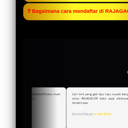
Member dapat langsung menghubungi la
❓ Bagaimana cara mendaftar di RAJAG
mendapatkan bantuan dan sudah professio
Pengguna dapat melakukan pendaftaran de
verifikasi yang diminta.
rnatif RAJAGACOR baru main
Cari link yang gak tipu tipu susah banget jadi pas ba
terjamin.
situs RAJAGACOR data saya disimpan dengan am
terpercaya.
Reza
Active Player
✔ Verified