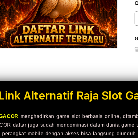
Q
G
Open
Open
Open
media
media
media
5
7
9
in
in
in
modal
modal
modal
nk Alternatif Raja Slot G
AGACOR
menghadirkan game slot berbasis online, dita
OR daftar juga sudah mendominasi dalam dunia game slo
luruh perangkat mobile dengan akses bisa langsung diu