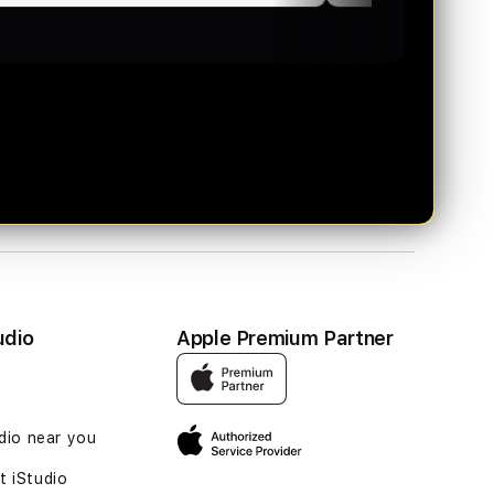
udio
Apple Premium Partner
udio near you
 iStudio