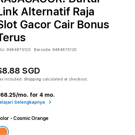
Link Alternatif Raja
Slot Gacor Cair Bonus
Terus
KU:
9484875120
Barcode:
9484875120
$8.88 SGD
ax included.
Shipping
calculated at checkout.
r
68.25
/mo. for 4 mo.
elajari Selengkapnya
olor
- Cosmic Orange