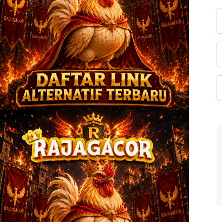
Open
media
3
in
modal