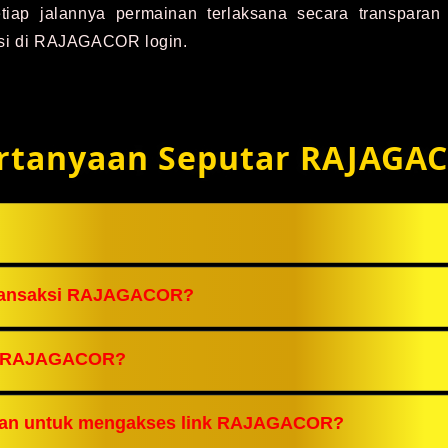
etiap jalannya permainan terlaksana secara transparan
si di RAJAGACOR login.
rtanyaan Seputar RAJAGA
 penyedia game slot online dengan bonus new member
transaksi RAJAGACOR?
ALLET dan QRIS terlengkap yang bisa digunakan untu
tif RAJAGACOR?
situ ini sudah terlisensi slot internasional, jadi untu
❓ Bagaimana cara jika mengalami kesulitan untuk mengakses link RAJAGACOR?