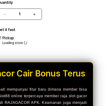
uantity
Decrease
Increase
quantity
quantity
for
for
et it fast
RAJAGACOR
RAJAGACOR
|
|
Pickup
Panduan
Panduan
Loading store
Menjelajahi
Menjelajahi
Keindahan
Keindahan
Fumon-
Fumon-
en
en
dari
dari
acor Cair Bonus Terus
Sudut
Sudut
Berbeda
Berbeda
mbah mempunyai fitur baru dimana member bisa
t88 online terpercaya member raja slot gacor
nduh di RAJAGACOR APK. Keamanan juga menjadi