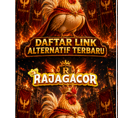
Open
media
2
in
modal