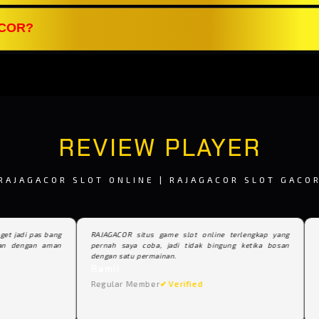
yanan customer service yang tersedia 24 jam di 
ACOR?
nal.
ngan mengisi formulir yang tersedia di situs resmi 
REVIEW PLAYER
RAJAGACOR SLOT ONLINE | RAJAGACOR SLOT GACO
ng
RAJAGACOR situs game slot online terlengkap yang
Link alternat
n
pernah saya coba, jadi tidak bingung ketika bosan
dengan santai de
dengan satu permainan.
Daus
Ramli
New Member
Regular Member
✔ Verified