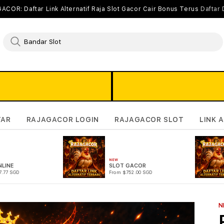
ACOR: Daftar Link Alternatif Raja Slot Gacor Cair Bonus Terus
Daftar D
TAR
RAJAGACOR LOGIN
RAJAGACOR SLOT
LINK 
NEW
NLINE
SLOT GACOR
7.77 SGD
From $752.00 SGD
N