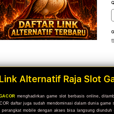
Q
G
Open
Open
Open
media
media
media
5
7
9
in
in
in
modal
modal
modal
nk Alternatif Raja Slot G
AGACOR
menghadirkan game slot berbasis online, dita
OR daftar juga sudah mendominasi dalam dunia game slo
luruh perangkat mobile dengan akses bisa langsung diu