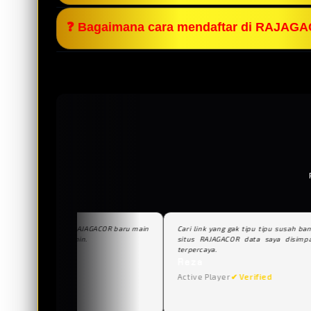
Member dapat langsung menghubungi la
❓ Bagaimana cara mendaftar di RAJAG
mendapatkan bantuan dan sudah professio
Pengguna dapat melakukan pendaftaran de
verifikasi yang diminta.
rnatif RAJAGACOR baru main
Cari link yang gak tipu tipu susah banget jadi pas ba
terjamin.
situs RAJAGACOR data saya disimpan dengan ama
terpercaya.
Reza
Active Player
✔ Verified