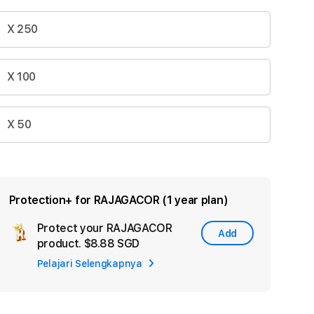
X 250
X 100
X 50
Protection+ for RAJAGACOR (1 year plan)
Protect your RAJAGACOR
Add
Add
product.
$8.88 SGD
Apple
Pelajari Selengkapnya
Care