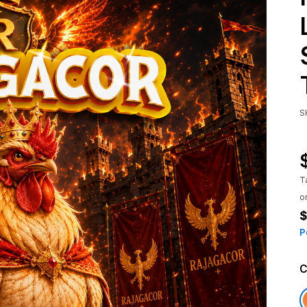
S
T
o
$
P
C