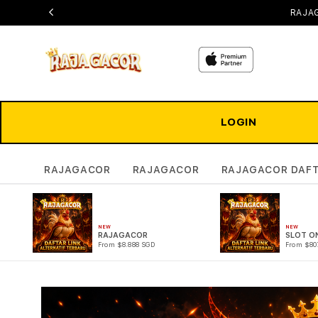
RAJAG
LOGIN
RAJAGACOR
RAJAGACOR
RAJAGACOR DAF
NEW
NEW
RAJAGACOR
SLOT O
From $8.888 SGD
From $80
Skip to
product
information