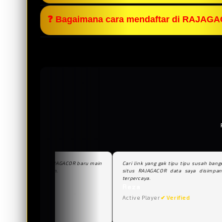
Member dapat langsung menghubungi la
❓ Bagaimana cara mendaftar di RAJAG
mendapatkan bantuan dan sudah professio
Pengguna dapat melakukan pendaftaran de
verifikasi yang diminta.
atif RAJAGACOR baru main
Cari link yang gak tipu tipu susah banget jadi pas bang
rjamin.
situs RAJAGACOR data saya disimpan dengan aman
terpercaya.
Reza
Active Player
✔ Verified