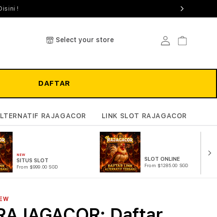
isini !
Select your store
Log in
Cart
DAFTAR
ALTERNATIF RAJAGACOR
LINK SLOT RAJAGACOR
NEW
SLOT ONLINE
SITUS SLOT
From $1285.00 SGD
From $999.00 SGD
EW
RAJAGACOR: Daftar