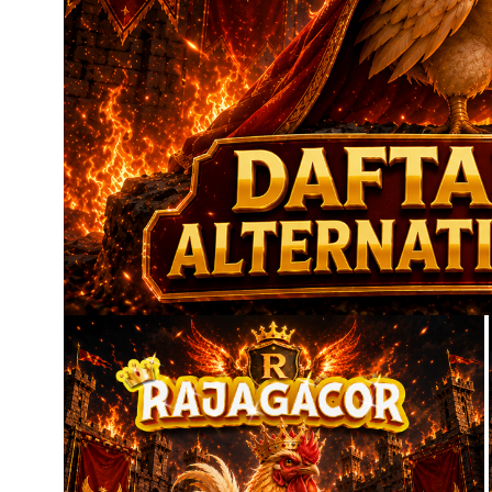
Open
media
1
in
modal