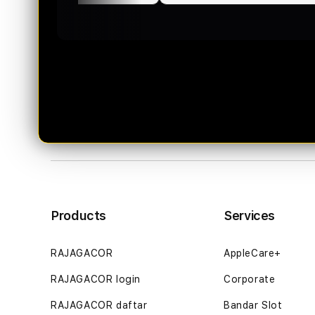
Products
Services
RAJAGACOR
AppleCare+
RAJAGACOR login
Corporate
RAJAGACOR daftar
Bandar Slot