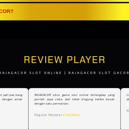
yanan customer service yang tersedia 24 jam di 
ACOR?
nal.
ngan mengisi formulir yang tersedia di situs resmi 
REVIEW PLAYER
RAJAGACOR SLOT ONLINE | RAJAGACOR SLOT GACO
RAJAGACOR situs game slot online terlengkap yang
Link alternati
pernah saya coba, jadi tidak bingung ketika bosan
dengan santai depo
dengan satu permainan.
Daus
Ramli
New Member
✔ 
Regular Member
✔ Verified