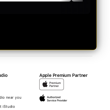
udio
Apple Premium Partner
udio near you
 iStudio