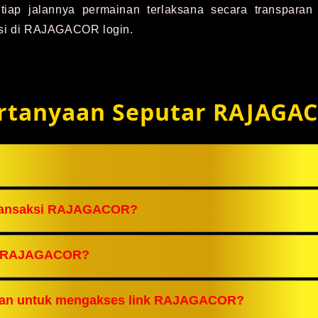
etiap jalannya permainan terlaksana secara transparan
si di RAJAGACOR login.
rtanyaan Seputar RAJAGA
 penyedia game slot online dengan bonus new member
transaksi RAJAGACOR?
ALLET dan QRIS terlengkap yang bisa digunakan untu
tif RAJAGACOR?
situ ini sudah terlisensi slot internasional, jadi untu
❓ Bagaimana cara jika mengalami kesulitan untuk mengakses link RAJAGACOR?