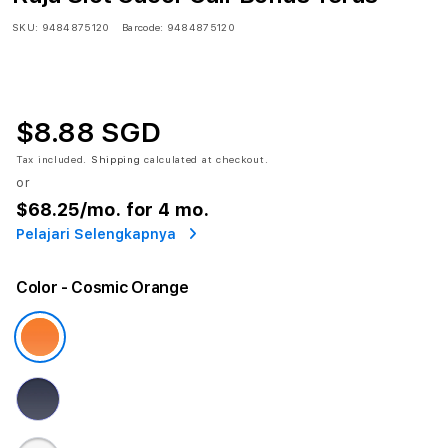
SKU:
9484875120
Barcode:
9484875120
$8.88 SGD
Tax included.
Shipping
calculated at checkout.
or
$68.25
/mo. for 4 mo.
Pelajari Selengkapnya
Color
- Cosmic Orange