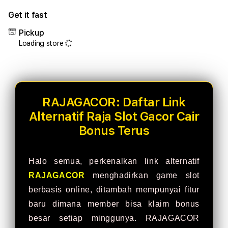
for
for
Get it fast
RAJAGACOR
RAJ
|
|
Pickup
Panduan
Pand
Loading store
Menjelajahi
Menje
Keindahan
Kein
Fumon-
Fumo
en
en
dari
dari
RAJAGACOR: Daftar Link
Sudut
Sudu
Berbeda
Berb
Alternatif Raja Slot Gacor Cair
Bonus Terus
Halo semua, perkenalkan link alternatif
RAJAGACOR
menghadirkan game slot
berbasis online, ditambah mempunyai fitur
baru dimana member bisa klaim bonus
besar setiap minggunya. RAJAGACOR