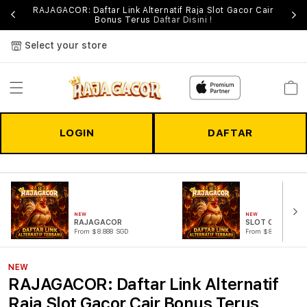
RAJAGACOR: Daftar Link Alternatif Raja Slot Gacor Cair
Bonus Terus
Daftar Disini !
Select your store
Cart
LOGIN
DAFTAR
NEW
NEW
RAJAGACOR
SLOT ONLINE
From $8.888 SGD
From $807.77 SGD
NEW
RAJAGACOR: Daftar Link Alternatif
Raja Slot Gacor Cair Bonus Terus