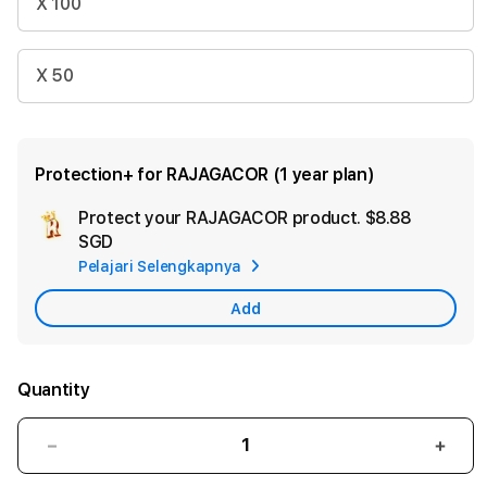
X 100
X 50
Protection+ for RAJAGACOR (1 year plan)
Protect your RAJAGACOR product.
$8.88
Ad
SGD
App
Pelajari Selengkapnya
Car
Add
Quantity
Decrease
Incr
quantity
quant