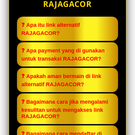
RAJAGACOR
❓ Apa itu link alternatif
RAJAGACOR?
RAJAGACOR adalah link alternatif
❓ Apa payment yang di gunakan
login penyedia game slot online
untuk transaksi RAJAGACOR?
dengan bonus new member langkah
awal untuk mendapatkan jackpot
RAJAGACOR menyediakan payment
❓ Apakah aman bermain di link
besar garansi uang kembali setiap
BANK, E-WALLET dan QRIS terlengkap
alternatif RAJAGACOR?
harinya.
yang bisa digunakan untuk transaksi.
Pasti aman main di RAJAGACOR login
❓ Bagaimana cara jika mengalami
karena situ ini sudah terlisensi slot
kesulitan untuk mengakses link
internasional, jadi untuk data dan
RAJAGACOR?
transaksi kita jaga 24 jam tanpa
Member dapat langsung
henti.
❓ Bagaimana cara mendaftar di