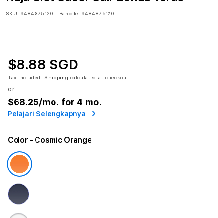
SKU:
9484875120
Barcode:
9484875120
$8.88 SGD
Tax included.
Shipping
calculated at checkout.
or
$68.25
/mo. for 4 mo.
Pelajari Selengkapnya
Color
- Cosmic Orange