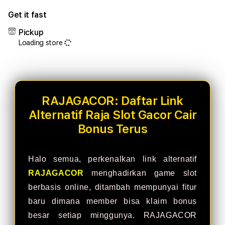
for
for
Get it fast
RAJAGACOR
RAJ
|
|
Pickup
Panduan
Pand
Loading store
Menjelajahi
Menje
Keindahan
Kein
Fumon-
Fumo
en
en
dari
dari
RAJAGACOR: Daftar Link
Sudut
Sudu
Berbeda
Berb
Alternatif Raja Slot Gacor Cair
Bonus Terus
Halo semua, perkenalkan link alternatif
RAJAGACOR
menghadirkan game slot
berbasis online, ditambah mempunyai fitur
baru dimana member bisa klaim bonus
besar setiap minggunya. RAJAGACOR