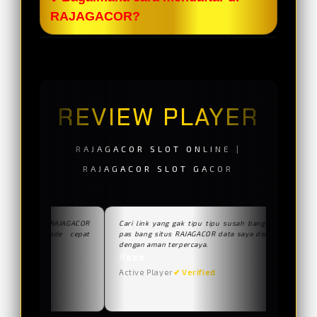
menghubungi layanan customer
RAJAGACOR?
service yang tersedia 24 jam di link
alternatif RAJAGACOR resmi untuk
Pengguna dapat melakukan
mendapatkan bantuan dan sudah
pendaftaran dengan mengisi
professional.
formulir yang tersedia di situs resmi
daftar RAJAGACOR, lalu mengikuti
REVIEW PLAYER
langkah verifikasi yang diminta.
RAJAGACOR SLOT ONLINE |
RAJAGACOR SLOT GACOR
alternatif RAJAGACOR
Cari link yang gak tipu tipu susah banget jadi
RAJ
ikasih wede cepat
pas bang situs RAJAGACOR data saya disimpan
yang
dengan aman terpercaya.
bos
Reza
Ra
Active Player
✔ Verified
Re