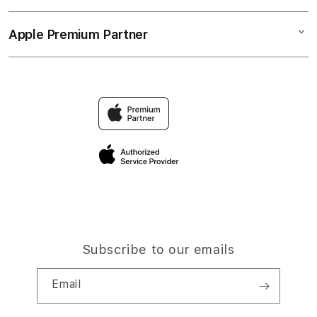
LINK ALTERNATIF RAJAGACOR
Collection & Delivery
Elush Service Provider
LINK SLOT RAJAGACOR
Apple Premium Partner
About Us
Returns & Exchanges
Financing Options
LINK APK RAJAGACOR
Find an iStudio near you
Contact Us
Trade-in
Why Shop at iStudio
FAQ
Traveller’s Reservation
Elush Corporate Website
Privacy Policy
Site Terms of Use
Subscribe to our emails
Email