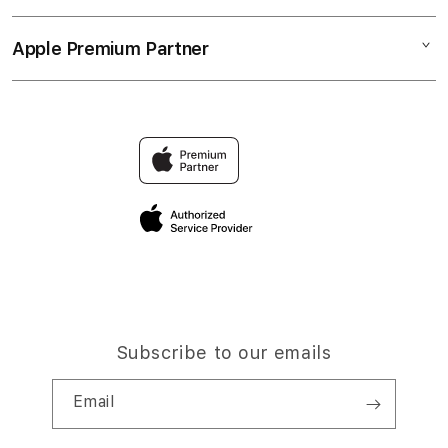
LINK ALTERNATIF RAJAGACOR
Collection & Delivery
Elush Service Provider
LINK SLOT RAJAGACOR
Apple Premium Partner
About Us
Returns & Exchanges
Financing Options
LINK APK RAJAGACOR
Find an iStudio near you
Contact Us
Trade-in
Why Shop at iStudio
FAQ
Traveller’s Reservation
Elush Corporate Website
Privacy Policy
Site Terms of Use
Subscribe to our emails
Email