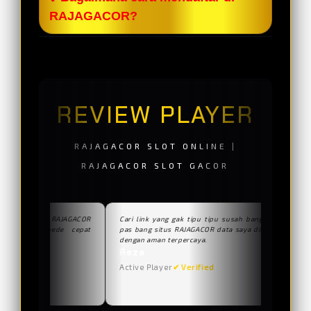
menghubungi layanan customer
RAJAGACOR?
service yang tersedia 24 jam di link
alternatif RAJAGACOR resmi untuk
Pengguna dapat melakukan
mendapatkan bantuan dan sudah
pendaftaran dengan mengisi
professional.
formulir yang tersedia di situs resmi
daftar RAJAGACOR, lalu mengikuti
REVIEW PLAYER
langkah verifikasi yang diminta.
RAJAGACOR SLOT ONLINE |
RAJAGACOR SLOT GACOR
alternatif RAJAGACOR
Cari link yang gak tipu tipu susah banget jadi
RAJ
ikasih wede cepat
pas bang situs RAJAGACOR data saya disimpan
yan
dengan aman terpercaya.
bos
Reza
Ra
Active Player
✔ Verified
Re