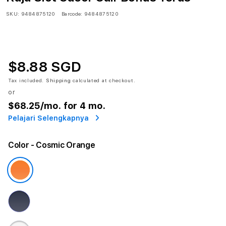
SKU:
9484875120
Barcode:
9484875120
$8.88 SGD
Tax included.
Shipping
calculated at checkout.
or
$68.25
/mo. for 4 mo.
Pelajari Selengkapnya
Color
- Cosmic Orange