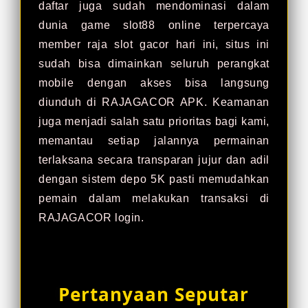
daftar juga sudah mendominasi dalam
dunia game slot88 online terpercaya
member raja slot gacor hari ini, situs ini
sudah bisa dimainkan seluruh perangkat
mobile dengan akses bisa langsung
diunduh di RAJAGACOR APK. Keamanan
juga menjadi salah satu prioritas bagi kami,
memantau setiap jalannya permainan
terlaksana secara transparan jujur dan adil
dengan sistem depo 5K pasti memudahkan
pemain dalam melakukan transaksi di
RAJAGACOR login.
Pertanyaan Seputar