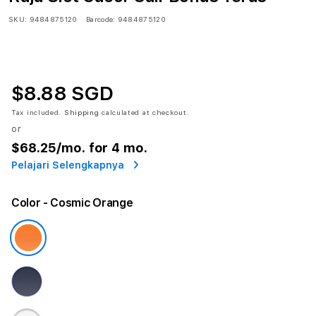
SKU:
9484875120
Barcode:
9484875120
$8.88 SGD
Tax included.
Shipping
calculated at checkout.
or
$68.25
/mo. for 4 mo.
Pelajari Selengkapnya
Color
- Cosmic Orange