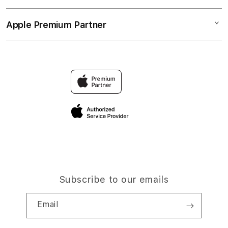
LINK ALTERNATIF RAJAGACOR
Collection & Delivery
Elush Service Provider
LINK SLOT RAJAGACOR
Apple Premium Partner
About Us
Returns & Exchanges
Financing Options
LINK APK RAJAGACOR
Find an iStudio near you
Contact Us
Trade-in
Why Shop at iStudio
FAQ
Traveller’s Reservation
Elush Corporate Website
Privacy Policy
Site Terms of Use
Subscribe to our emails
Email