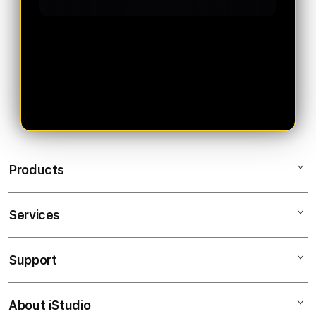
Products
Services
RAJAGACOR
RAJAGACOR LOGIN
Support
AppleCare+
RAJAGACOR DAFTAR
Corporate
RAJAGACOR APK
About iStudio
My Account
Slot Online